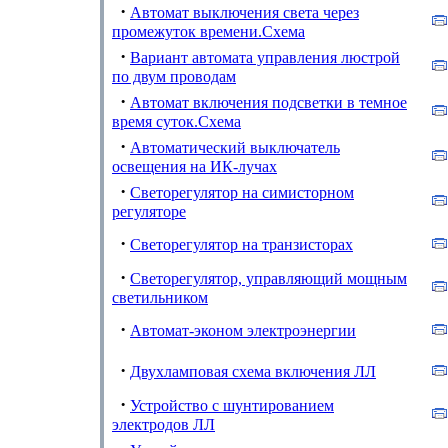
·
Автомат выключения света через
промежуток времени.Схема
·
Вариант автомата управления люстрой
по двум проводам
·
Автомат включения подсветки в темное
время суток.Схема
·
Автоматический выключатель
освещения на ИК-лучах
·
Светорегулятор на симисторном
регуляторе
·
Светорегулятор на транзисторах
·
Светорегулятор, управляющий мощным
светильником
·
Автомат-эконом электроэнергии
·
Двухламповая схема включения ЛЛ
·
Устройство с шунтированием
электродов ЛЛ