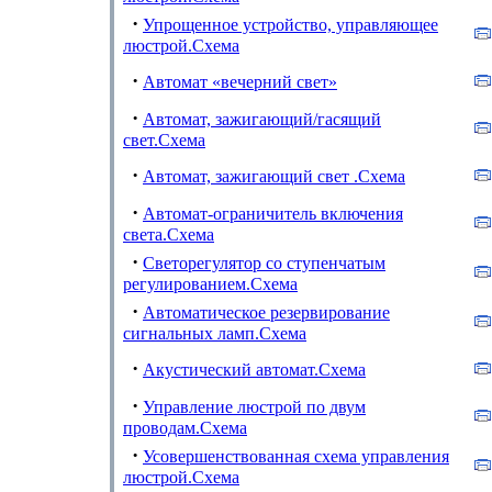
·
Упрощенное устройство, управляющее
люстрой.Схема
·
Автомат «вечерний свет»
·
Автомат, зажигающий/гасящий
свет.Схема
·
Автомат, зажигающий свет .Схема
·
Автомат-ограничитель включения
света.Схема
·
Светорегулятор со ступенчатым
регулированием.Схема
·
Автоматическое резервирование
сигнальных ламп.Схема
·
Акустический автомат.Схема
·
Управление люстрой по двум
проводам.Схема
·
Усовершенствованная схема управления
люстрой.Схема