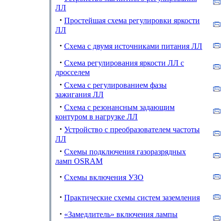
ЛЛ
·
Простейшая схема регулировки яркости
ЛЛ
·
Схема с двумя источниками питания ЛЛ
·
Схема регулирования яркости ЛЛ с
дросселем
·
Схема с регулированием фазы
зажигания ЛЛ
·
Схема с резонансным задающим
контуром в нагрузке ЛЛ
·
Устройство с преобразователем частоты
ЛЛ
·
Схемы подключения газоразрядных
ламп OSRAM
·
Схемы включения УЗО
·
Практические схемы систем заземления
·
«Замедлитель» включения лампы