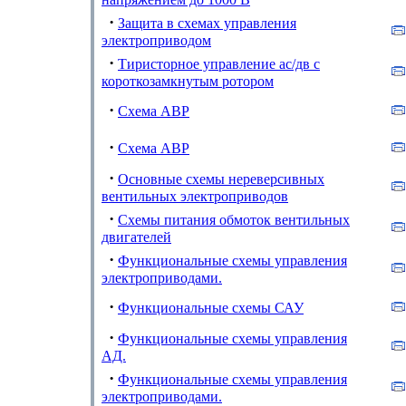
·
Защита в схемах управления
электроприводом
·
Тиристорное управление ас/дв с
короткозамкнутым ротором
·
Схема АВР
·
Схема АВР
·
Основные схемы нереверсивных
вентильных электроприводов
·
Схемы питания обмоток вентильных
двигателей
·
Функциональные схемы управления
электроприводами.
·
Функциональные схемы САУ
·
Функциональные схемы управления
АД.
·
Функциональные схемы управления
электроприводами.