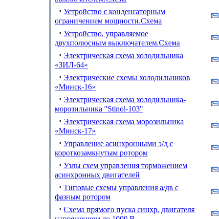
·
Устройство с конденсаторным
ограничением мощности.Схема
·
Устройство, управляемое
двухполюсным выключателем.Схема
·
Электрическая схема холодильника
«ЗИЛ-64»
·
Электрические схемы холодильников
«Минск-16»
·
Электрическая схема холодильника-
морозильника "Stinol-103"
·
Электрическая схема морозильника
«Минск-17»
·
Управление асинхронными э/д с
короткозамкнутым ротором
·
Узлы схем управления торможением
асинхронных двигателей
·
Типовые схемы управления а/дв с
фазным ротором
·
Схема прямого пуска синхр. двигателя
напряжением до 1000 В