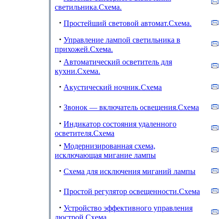
светильника.Схема.
·
Простейший световой автомат.Схема.
·
Управление лампой светильника в
прихожей.Схема.
·
Автоматический осветитель для
кухни.Схема.
·
Акустический ночник.Схема
·
Звонок — включатель освещения.Схема
·
Индикатор состояния удаленного
осветителя.Схема
·
Модернизированная схема,
исключающая мигание лампы
·
Схема для исключения миганий лампы
·
Простой регулятор освещенности.Схема
·
Устройство эффективного управления
люстрой.Схема