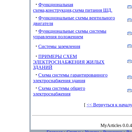
·
Функциональная
схема,конструкция,схема питания ШД.
·
Функциональные схемы вентильного
двигателя
·
Функциональные схемы системы
управления положением
·
Системы заземления
·
ПРИМЕРЫ СХЕМ
ЭЛЕКТРОСНАБЖЕНИЯ ЖИЛЫХ
ЗДАНИЙ
·
Схема системы гарантированного
электроснабжения здания
·
Схема системы общего
электроснабжения
[
<< Вернуться к начал
MyArticles 0.0.4