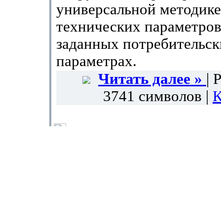
универсальной методике
технических параметро
заданных потребительск
параметрах.
Читать далее »
| 
3741 символов |
К
НОВОСТИ
: Интерьер под настроение
Добавлена
relcon
в 2
(820 просмотров)
В Московском Smart Ho
Show центре (ул. Марии