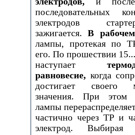
электродов,
и после
последовательных кон
электродов стар
зажигается.
В рабоче
лампы, протекая по ТР,
его. По прошествии 15..
наступает
термо
равновесие,
когда соп
достигает своего м
значения. При этом 
лампы перераспреде­ляе
частично через ТР и ч
электрод. Выбирая 