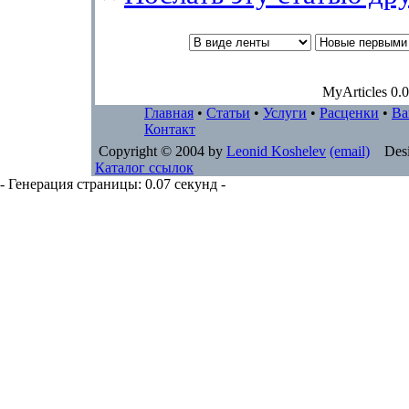
MyArticles 0.0
Главная
•
Статьи
•
Услуги
•
Расценки
•
Ва
Контакт
Copyright © 2004 by
Leonid Koshelev
(email)
Desi
Каталог ссылок
- Генерация страницы: 0.07 секунд -