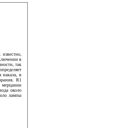
 известно,
ключении в
но­сти, так
 определяет
я накала, в
горания.
R
1
и мерцании
вода около
коло лампы