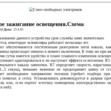
ое зажигание освещения.Схема
МЫ
Дата:
25.4.05
ьзовании данного устройства срок службы ламп значительно
тся, некоторые экземпляры работают несколько лет.
кт обеспечивается постепенным разогревом нити накала, как
лампы происходит именно в момент включения. К тому же при в
мя суток имеется удобство в плане плавного изменения освещен
успевают адаптироваться и не наступает эффекта ослепле­ния.
R
5
ачального накала лампочки.
R
7 определяет скорость нарастани
3...5 секунд, меньшее значение не предохраняет лампу от с
ает необходимое напряжение питания (требует подбора пр
 помехах в сети). Устанав­ливать рекомендуется в разрыв про
ля, или, если портит эстетику помещения, непосредственно о
в ней).