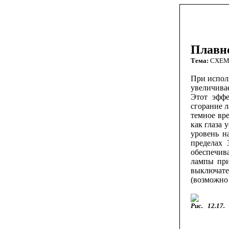
Плавн
Тема:
СХЕ
При испол
увеличивае
Этот эффе
сгорание 
темное вре
как глаза 
уровень н
пределах 
обеспечив
лампы при
выключате
(возможно 
Рис.
12.17.