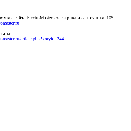
взята с сайта ElectroMaster - электрика и сантехника .105
tromaster.ru
татьи:
tromaster.ru/article.php?storyid=244