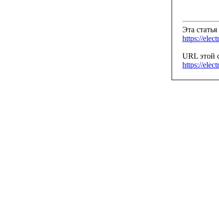
Эта статья 
https://elec
URL этой с
https://elec