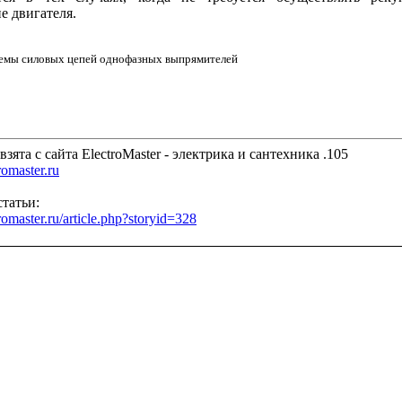
е двигателя.
емы силовых цепей однофазных выпрямителей
взята с сайта ElectroMaster - электрика и сантехника .105
tromaster.ru
татьи:
tromaster.ru/article.php?storyid=328