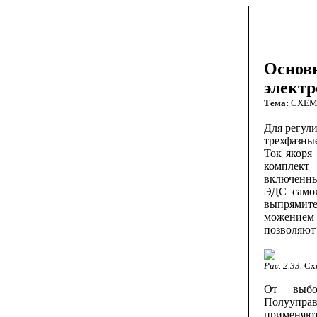
Основ
электр
Тема:
СХЕ
Для регул
трехфазные
Ток якоря
комплект
включенны
ЭДС самои
выпрямите
можением 
позволяют 
Рис. 2.33.
Сх
От выбор
Полуупра
применяют