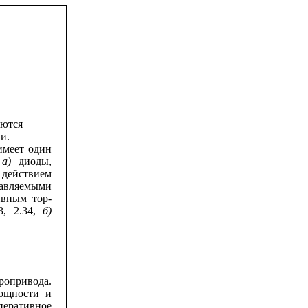
уются
и.
имеет один
,
а)
дио­ды,
 действием
равляемыми
ивным тор­
3, 2.34,
б)
опривода.
ощности и
перативное