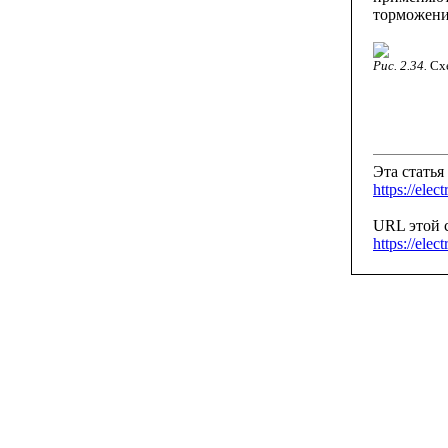
торможени
Рис. 2.34.
Сх
Эта статья 
https://elec
URL этой с
https://elec