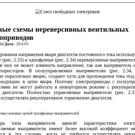
ные схемы нереверсивных вентильных
оприводов
МЫ
Дата:
28.6.05
ирования напряжения якоря двигателя постоянного тока использ
 (рис. 2.33) и однофазные (рис. 2.34) нереверсивные выпрямител
 в них не может изме­нить направление, так как выпрямитель 
 тиристоров. В полууправляемых выпрямителях (рис. 2.34
е параллельно якорю, создают путь для прохож­дения тока под
ндукции в цепи якоря. Поэтому электроприводы с полууп
лями не могут работать в инверторном режиме с рекуперат
двигателя. Полностью управляемые выпрямители (рис. 2.3
осуществлять рекуперативное тор­можение двигателя.
емы силовых цепей трехфазных выпрямителей
а типа выпрямителя зависят характеристики элек­тр
вляемые выпрямители имеют более высокий коэффициент м
ся в тех случаях, когда не требуется осуществлять реку