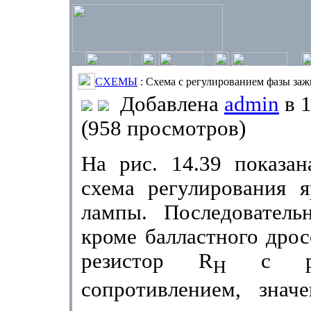
СХЕМЫ
: Схема с регулированием фазы за
Добавлена
admin
в 1
(958 просмотров)
На рис. 14.39 показан
схема регулирования я
лампы. Последователь
кроме балластного дрос
резистор
R
с рег
H
сопротивле­нием, знач