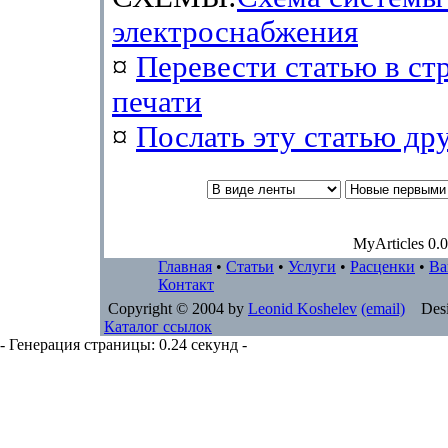
электроснабжения
¤
Перевести статью в ст
печати
¤
Послать эту cтатью др
MyArticles 0.0
Главная
•
Статьи
•
Услуги
•
Расценки
•
Ва
Контакт
Copyright © 2004 by
Leonid Koshelev
(email)
Desi
Каталог ссылок
- Генерация страницы: 0.24 секунд -