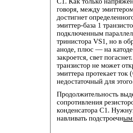
С1. Как только напряжен
говоря, между эмиттером
достигнет определенного
эмиттер-база 1 транзисто
подключенным параллель
тринистора VS1, но в об
аноде, плюс — на катоде)
закроется, свет погасне
транзистор не может откр
эмиттера протекает ток (
недостаточный для этого
Продолжительность выде
сопротивления резис­тор
конденсатора С1. Нужну
навливать подстроечн
ым