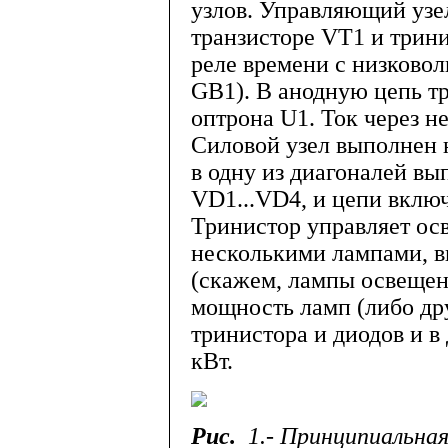
узлов. Управляющий узе
транзисторе VT1 и трини
реле времени с низково
GB1). В анодную цепь т
оптрона U1. Ток через н
Силовой узел выполнен 
в одну из диагоналей вы
VD1...VD4, и цепи вклю
Трини­стор управляет о
несколькими лампами, в
(скажем, лампы освещен
мощность ламп (либо дру
тринистора и диодов и в
кВт.
Рис.
1.- Принципиальна