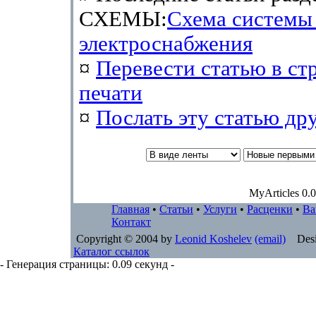
СХЕМЫ:
Схема системы
электроснабжения
¤
Перевести статью в ст
печати
¤
Послать эту cтатью др
MyArticles 0.0
Главная
•
Статьи
•
Услуги
•
Расценки
•
Ва
Контакт
Copyright © 2004 by
Leonid Koshelev
(email)
Desi
Каталог ссылок
- Генерация страницы: 0.09 секунд -