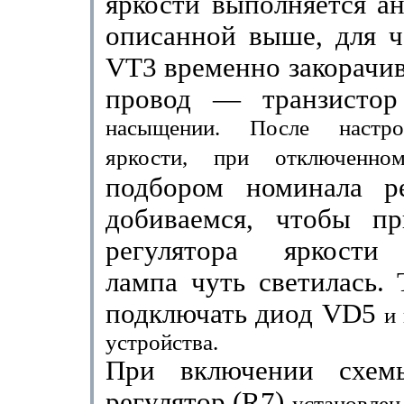
яркости выполняется а
описан­ной выше, для ч
VT
3
временно закорачи
провод — транзисто
насыщении. После настро
яркости, при отключен
подбором номинала р
добиваемся, чтобы п
регулятора яркости
лампа чуть светилась.
подключать диод
VD
5
и
устройства.
При включении схем
регулятор (
R
7)
установлен