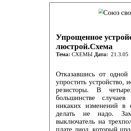
Упрощенное устрой
люстрой.Схема
Тема:
СХЕМЫ
Дата:
21.3.05
Отказавшись от одной 
упростить устрой­ство, 
резисторы. В четыр
большинстве случаев 
никаких изменений в 
делать не надо. За
выключатель на трехпо
плате диод, который шу