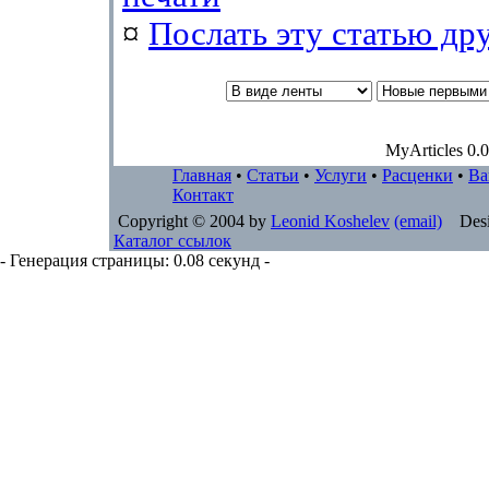
¤
Послать эту cтатью др
MyArticles 0.0
Главная
•
Статьи
•
Услуги
•
Расценки
•
Ва
Контакт
Copyright © 2004 by
Leonid Koshelev
(email)
Desi
Каталог ссылок
- Генерация страницы: 0.08 секунд -