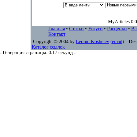
MyArticles 0.0
Главная
•
Статьи
•
Услуги
•
Расценки
•
Ва
Контакт
Copyright © 2004 by
Leonid Koshelev
(email)
Desi
Каталог ссылок
- Генерация страницы: 0.17 секунд -