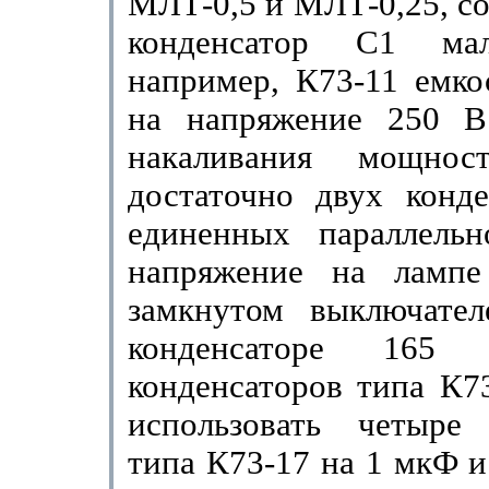
МЛТ-0,5 и МЛТ-0,25, со
конденсатор С
1
мало
например, К73-11 емко
на напряжение 250 В
накаливания мощ­н
достаточно двух конде
единенных параллель
напряжение на лампе
замкнутом выключате
конденсаторе 165
конденсаторов типа К7
использовать четыре к
типа К73-17 на 1 мкФ и