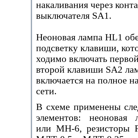
накаливания через конт
выключателя
SA
1.
Неоновая лампа
HL
1 об
подсветку клавиши, кот
ходимо включать перво
второй клавиши
SA
2 ла
включается на полное н
сети.
В схеме применены сл
элементов: неоновая 
или МН-6, резисторы