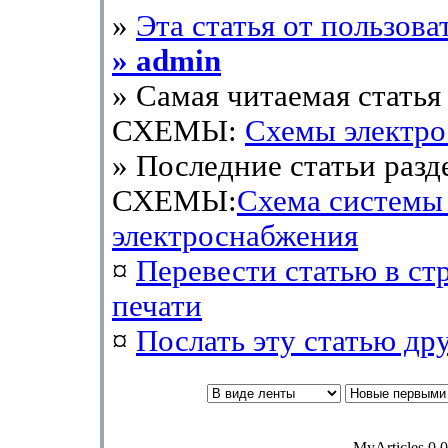
»
Эта статья от пользова
» admin
» Самая читаемая статья 
СХЕМЫ:
Схемы электр
» Последние статьи разд
СХЕМЫ:
Схема системы
электроснабжения
¤
Перевести статью в ст
печати
¤
Послать эту cтатью др
MyArticles 0.0