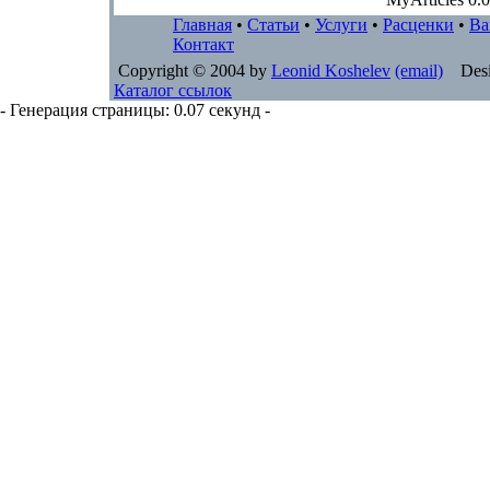
Главная
•
Статьи
•
Услуги
•
Расценки
•
Ва
Контакт
Copyright © 2004 by
Leonid Koshelev
(email)
Desi
Каталог ссылок
- Генерация страницы: 0.07 секунд -