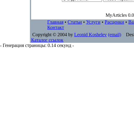
MyArticles 0.0
Главная
•
Статьи
•
Услуги
•
Расценки
•
Ва
Контакт
Copyright © 2004 by
Leonid Koshelev
(email)
Desi
Каталог ссылок
- Генерация страницы: 0.14 секунд -