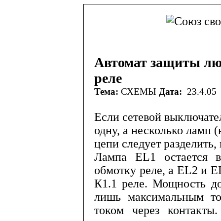
Автомат защиты лю
реле
Тема:
СХЕМЫ
Дата:
23.4.05
Если сетевой выключате
одну, а несколько ламп 
цепи следует разделить, 
Лампа
EL
1 остается 
обмотку реле,
a
EL
2 и
E
К1.1 реле. Мощность д
лишь максимальным т
током через контакты