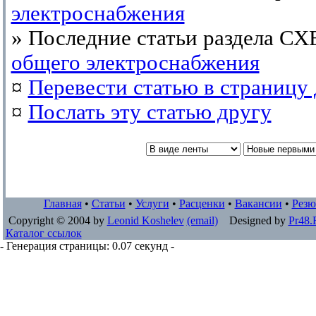
электроснабжения
» Последние статьи раздела С
общего электроснабжения
¤
Перевести статью в страницу 
¤
Послать эту cтатью другу
Главная
•
Статьи
•
Услуги
•
Расценки
•
Вакансии
•
Резю
Copyright © 2004 by
Leonid Koshelev
(email)
Designed by
Pr48.
Каталог ссылок
- Генерация страницы: 0.07 секунд -