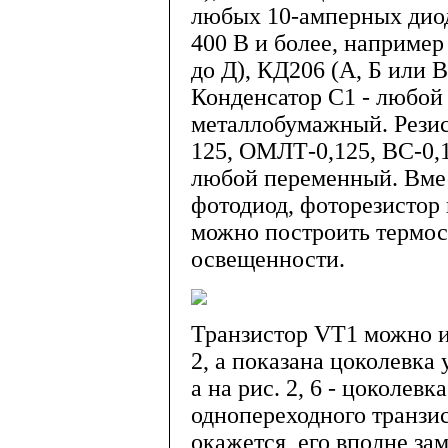
любых 10-амперных дио
400 В и более, например
до Д), КД206 (А, Б или В
Конденсатор С1 - любой
металлобумажный. Резис
125, ОМЛТ-0,125, ВС-0,1
любой переменный. Вме
фотодиод, фоторезистор 
можно построить термос
освещенности.
Транзистор VT1 можно и
2, а показана цоколевка
а на рис. 2, 6 - цоколев
однопереходного транзист
окажется, его вполне за