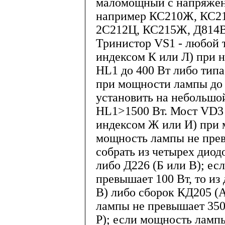
маломощный с напряжени
например КС210Ж, КС2
2С212Ц, КС215Ж, Д814В
Тринистор VS1 - любой 
индексом К или Л) при
HL1 до 400 Вт либо типа
при мощности лампы до 
установить на небольшо
HL1>1500 Вт. Мост VD3 
индексом Ж или И) при 
мощность лампы не прев
собрать из четырех диод
либо Д226 (Б или В); е
превышает 100 Вт, то из
В) либо сборок КД205 (
лампы не превышает 350 
Р); если мощность лампы