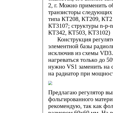
2, г. Можно применить 
транзисторы следующих 
типа КТ208, КТ209, КТ2
КТ3107; структуры n-p-n
КТ342, КТ503, KT3102)
Конструкция регулятор
элементной базы радиол
исключив из схемы VD3.
нагреваться только до 5
нужно VS1 заменить на 
на радиатор при мощнос
Предлагаю регулятор вып
фольгированного материа
рекомендую, так как фол
размером 60x60 мм. На ри