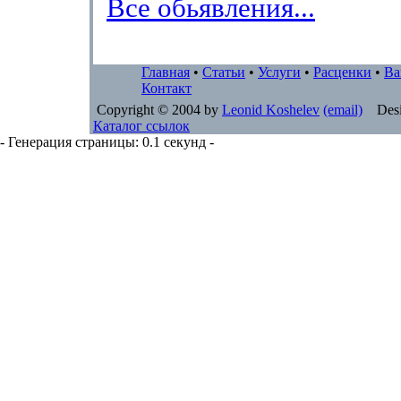
Все обьявления...
Главная
•
Статьи
•
Услуги
•
Расценки
•
Ва
Контакт
Copyright © 2004 by
Leonid Koshelev
(email)
Desi
Каталог ссылок
- Генерация страницы: 0.1 секунд -