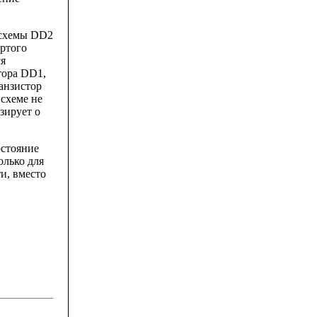
осхемы DD2
ертого
ся
тора DD1,
анзистор
 схеме не
зирует о
остояние
олько для
и, вместо