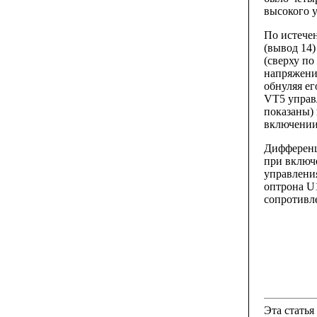
высокого у
По истече
(вывод 14)
(сверху по
напряжени
обнуляя е
VT5 управл
показаны)
включении 
Дифференц
при включе
управления
оптрона U
сопротивл
Эта статья 