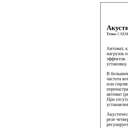
Акусти
Тема:
СХЕ
Автомат, 
нагрузок 
эффектов.
установку.
В большин
частота ко
или гирля
перенастр
автомат (р
При отсут
устанавли
Акустичес
реле четве
регулирует