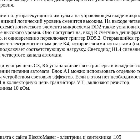
ровня.
нии полуторасекундного импульса на управляющем входе мик­р
 низкий логический уровень сменится высоким. На выходе четв
 схеме) логического элемента микросхемы DD2 также установит
е высокого уровня. Оно поступает на, вход R счетчика-дешифра
го, и одновременно переключает триггер DD5.2. Открывшийся тр
яет электромагнитным реле К4, которое своими контактами (на
 подключает соответствующую нагрузку. Светодиод HL4 сигнали
четвертого канала автомата.
ирующая цепь СЗ, R6 устанавливает все триггеры в исходное с
нии питания автомата. Блок А1 можно использовать отдельно т
 устройством световых эффектов. Если в этом нет необходимост
1 в коллекторную цепь транзис­тора VT1 включают резистор
ением 10 кОм.
взята с сайта ElectroMaster - электрика и сантехника .105