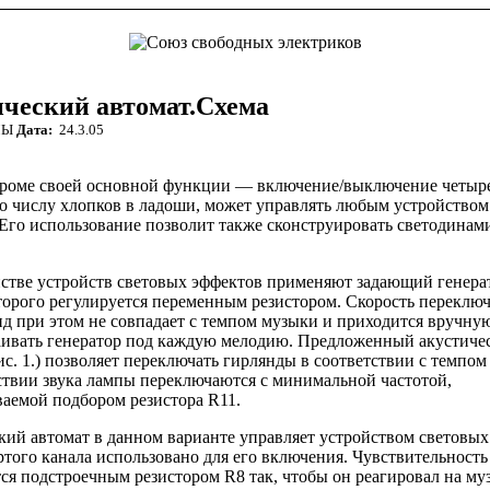
ческий автомат.Схема
МЫ
Дата:
24.3.05
кроме своей основной функции — включение/выключение четыр
по числу хлопков в ладоши, может управлять любым устройством
 Его использование позволит также сконструировать светодина
стве устройств световых эффектов применяют задающий генера­
торого регулируется переменным резистором. Скорость пере­клю
нд при этом не совпадает с темпом музыки и приходится вручну
аивать генератор под каждую мелодию. Предло­женный акустиче
ис. 1.) позволяет переключать гирлянды в соответствии с темпом
ствии звука лампы переключа­ются с минимальной частотой,
ваемой подбором резистора R11.
кий автомат в данном варианте управляет устройством световых
ртого канала использовано для его включения. Чувстви­тельность
ся подстроечным резистором R8 так, чтобы он реагировал на муз