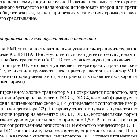
 каналы коммутации нагрузок. Прак­тика показывает, что кроме
анного четвертого канала можно ис­пользовать второй или третий
обще отказаться, так как при резких увеличениях громкости звук
его срабатывание.
инципиальная схема акустического автомата
на ВМ1 сигнал поступает на вход усилителя-ограничителя, вып
хеме К538УН1А. После усиления сигнал детекти­руется диодам
т на базу транзистора VT1. В его коллекторную цепь включен
ый оптрон U1, который и управляет генератором устройства све
 С увеличением громкости звука приоткрывается транзистор VT1
ение оптрона умень­шается, что приводит к повышению скорости
ния гирлянд.
тированном хлопке транзистор VT1 открывается полностью, зап
льтивибратор на элементах DD3.3, DD3.4, который формирует 
овня длительностью около 0,1 с (определяется сопротивлением р
тью конденсатора С2). По фронту этого импульса запускается вт
льтивибратор на элементах DD3.1, DD3.2, который также форм
зкого уровня длительностью примерно 1,5 с. В течение этого в
тся сопротивлением резистора R1 и емкостью конденсатора С1)
а DD1 считает импуль­сы, соответствующие числу хлопков. Напр
ре. На выходе 4 счетчика-дешифратора DD1 установится напряж