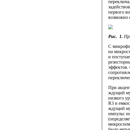
переключал
задействов
первого во
возможно 
Рис. 1.
Пр
С микрофо
на микрос
и поступае
резисторн
эффектов.
сопротивл
переключе
При акцен
ждущий му
низкого ур
R3 и емкос
ждущий му
импульс ни
(определяе
микросхем
было четы