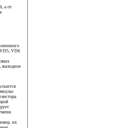
, а от
а
олненного
и VD5, VD6
товых
, выходное
ускается
импульс
езистора
орой
ирует
ремени
имер, их
ение