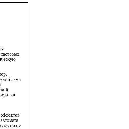
ех
 световых
мическую
тор,
чений ламп
ю
ский
 музыки.
 эффектов,
 автомата
ыку, но не