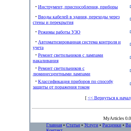
·
Инструмент, приспособления, приборы
·
Вводы кабелей в здания, переходы через
стены и перекрытия
·
Режимы работы УЗО
·
Автоматизированная система контроля и
учета
·
Ремонт светильников с лампами
накаливания
·
Ремонт светильников с
люминесцентными лампами
·
Классификация приборов по способу
защиты от поражения током
[
<< Вернуться к начал
MyArticles 0.0
Главная
•
Статьи
•
Услуги
•
Расценки
•
Ва
Контакт