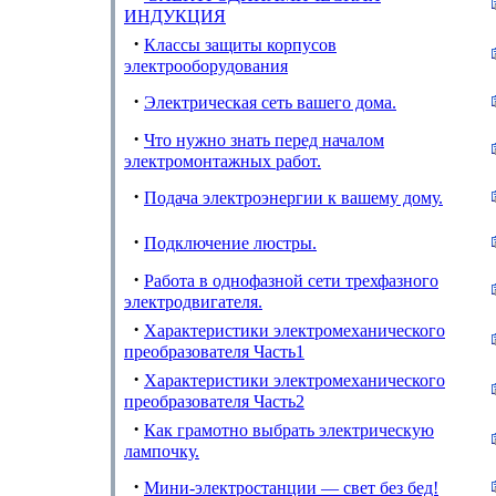
ИНДУКЦИЯ
·
Классы защиты корпусов
электрооборудования
·
Электрическая сеть вашего дома.
·
Что нужно знать перед началом
электромонтажных работ.
·
Подача электроэнергии к вашему дому.
·
Подключение люстры.
·
Работа в однофазной сети трехфазного
электродвигателя.
·
Характеристики электромеханического
преобразователя Часть1
·
Характеристики электромеханического
преобразователя Часть2
·
Как грамотно выбрать электрическую
лампочку.
·
Мини-электростанции — свет без бед!