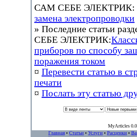
САМ СЕБЕ ЭЛЕКТРИК
замена электропроводки
» Последние статьи раз
СЕБЕ ЭЛЕКТРИК:
Класс
приборов по способу за
поражения током
¤
Перевести статью в ст
печати
¤
Послать эту cтатью др
MyArticles 0.0
Главная
•
Статьи
•
Услуги
•
Расценки
•
Ва