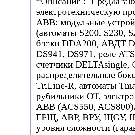
: Предлагаю
электротехническую п
ABB: модульные устрой
(автоматы S200, S230, S
блоки DDA200, АВДТ D
DS941, DS971, реле ATS
счетчики DELTAsingle, 
распределительные бокс
TriLine-R, автоматы Tm
рубильники OT, электр
ABB (ACS550, ACS800)
ГРЩ, АВР, ВРУ, ЩСУ, 
уровня сложности (гара