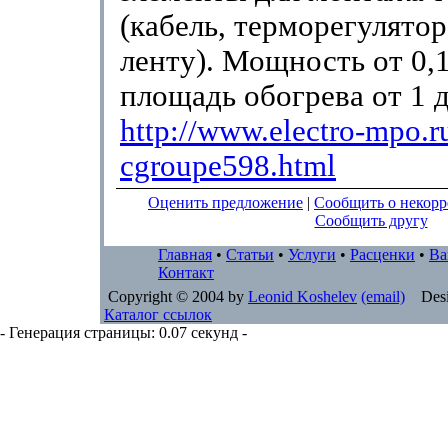
(кабель, терморегулято
ленту). Мощность от 0,1
площадь обогрева от 1 д
http://www.electro-mpo.ru
cgroupe598.html
Оценить предложение
|
Сообщить о некор
Сообщить другу
Главная
•
Статьи
•
Услуги
•
Расценки
•
Ва
Контакт
Copyright © 2004 by
Leonid Koshelev
(email)
Desi
Каталог ссылок
- Генерация страницы: 0.07 секунд -