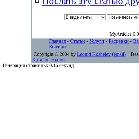
¤
Послать эту cтатью др
MyArticles 0.0
Главная
•
Статьи
•
Услуги
•
Расценки
•
Ва
Контакт
Copyright © 2004 by
Leonid Koshelev
(email)
Desi
Каталог ссылок
- Генерация страницы: 0.16 секунд -