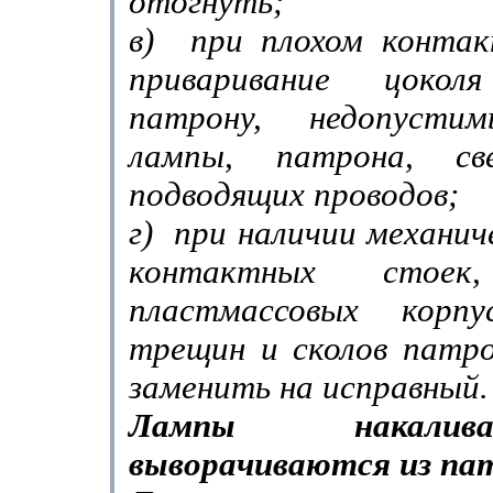
отогнуть;
в)
при плохом конта
приваривание цоко
патрону, недопус­ти
лампы, патрона, св
подводящих проводов;
г)
при наличии механич
контактных стоек,
пластмассовых корпу
трещин и сколов патро
заменить на исправный.
Лампы накали
выворачиваются из па