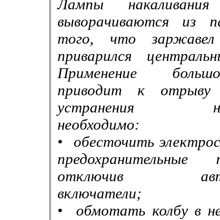
Лампы накаливани
выворачиваются из п
того, что заржавел
приварился централь
Применение больш
приводит к отрыву 
устранения неис
необходимо:
•
обесточить электрос
предохранительные
отключив авто­м
включатели;
•
обмотать колбу в не