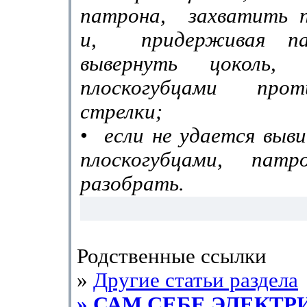
патрона,
захватить 
и,
придер­живая п
вывернуть цоколь,
плоскогубцами про
стрелки;
•
если не удается выв
плоскогубцами, патр
разобрать.
Родственные ссылки
»
Другие статьи раздела
» САМ СЕБЕ ЭЛЕКТР