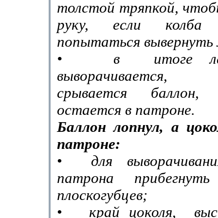
толстой тряпкой, чтоб
руку, если колба
попытаться вывернуть 
•
в
итоге л
выворачивается,
срывается
баллон,
остается в патроне.
Баллон лопнул, а цоко
патроне:
•
для выворачиван
патрона прибегнут
плоскогубцев;
•
край цоколя,
вы