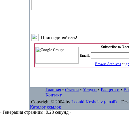
Присоединяйтесь!
Subscribe to Эл
Email:
Browse Archives
at
g
Главная
•
Статьи
•
Услуги
•
Расценки
•
Ва
Контакт
Copyright © 2004 by
Leonid Koshelev
(email)
Desi
Каталог ссылок
- Генерация страницы: 0.28 секунд -