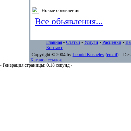
Новые объявления
Все обьявления...
Главная
•
Статьи
•
Услуги
•
Расценки
•
Ва
Контакт
Copyright © 2004 by
Leonid Koshelev
(email)
Desi
Каталог ссылок
- Генерация страницы: 0.18 секунд -