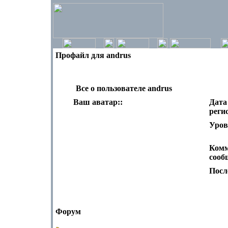
Профайл для andrus
Все о пользователе andrus
Ваш аватар::
Дата
реги
Уров
Комм
сооб
Посл
Форум