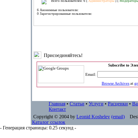
Всего пользователей: 6 [
Администраторы
] [
Модератор
6 Анонимные пользователи:
0 Зарегистрированные пользователи:
Присоединяйтесь!
Subscribe to Эл
Email:
Browse Archives
at
g
Главная
•
Статьи
•
Услуги
•
Расценки
•
Ва
Контакт
Copyright © 2004 by
Leonid Koshelev
(email)
Desi
Каталог ссылок
- Генерация страницы: 0.25 секунд -