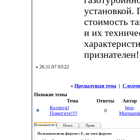
газотурбинн
установкой. 
стоимость та
и их техниче
характеристи
признателен
»
26.11.07 03:22
«
Предыдущая тема
|
Следую
Похожие темы
Тема
Ответы
Автор
Коллеги!
Igor-
0
Помогите!!!!
Murmans
Пользователи на форуме:
Поиск
Права
Пользователи на форуме:: 6 , на этом форуме: