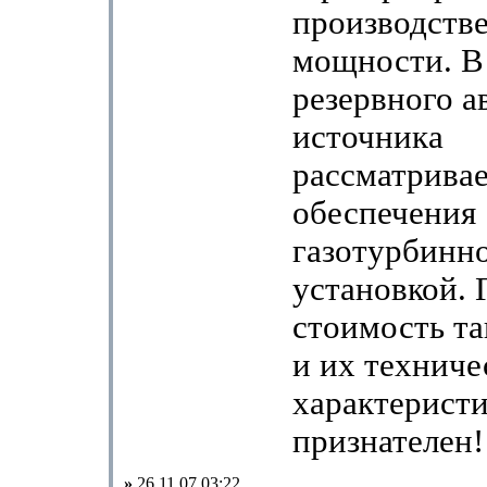
производств
мощности. В
резервного а
источника
рассматривае
обеспечения
газотурбинн
установкой. 
стоимость та
и их техниче
характеристи
признателен
»
26.11.07 03:22