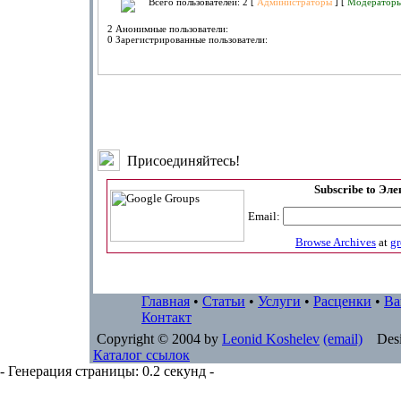
Всего пользователей: 2 [
Администраторы
] [
Модератор
2 Анонимные пользователи:
0 Зарегистрированные пользователи:
Присоединяйтесь!
Subscribe to Эл
Email:
Browse Archives
at
g
Главная
•
Статьи
•
Услуги
•
Расценки
•
Ва
Контакт
Copyright © 2004 by
Leonid Koshelev
(email)
Desi
Каталог ссылок
- Генерация страницы: 0.2 секунд -