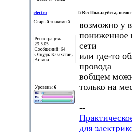
electro
Re: Пожалуйста, помоги
Старый знакомый
возможно у в
пониженное 
Регистрация:
сети
29.5.05
Сообщений: 64
или где-то о
Откуда: Казахстан,
Астана
провода
вобщем можн
только на ме
Уровень:
6
--
Практическо
для электрик