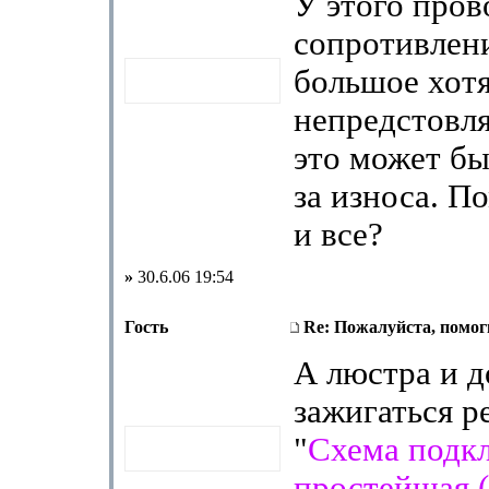
У этого пров
сопротивлен
большое хот
непредстовля
это может бы
за износа. П
и все?
»
30.6.06 19:54
Гость
Re: Пожалуйста, помоги
А люстра и 
зажигаться ре
"
Схема подк
простейшая 