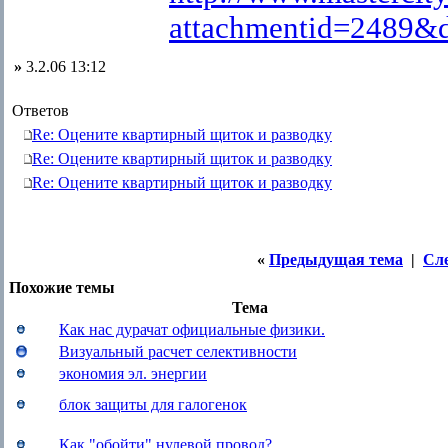
attachmentid=2489&
»
3.2.06 13:12
Ответов
Re: Оцените квартирный щиток и разводку
Re: Оцените квартирный щиток и разводку
Re: Оцените квартирный щиток и разводку
«
Предыдущая тема
|
Сл
Похожие темы
Тема
Как нас дурачат официальные физики.
Визуальный расчет селективности
экономия эл. энергии
блок защиты для галогенок
Как "обойти" нулевой провод?