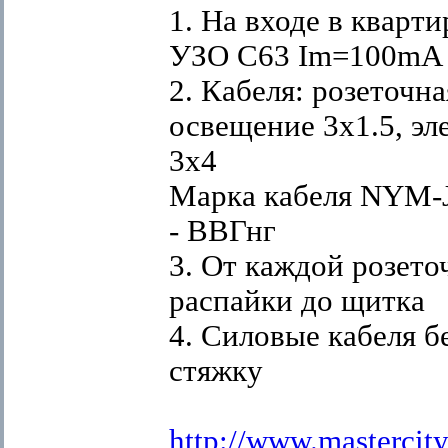
1. На входе в кварти
УЗО С63 Im=100mA
2. Кабеля: розеточна
освещение 3х1.5, эл
3х4
Марка кабеля NYM-J
- ВВГнг
3. От каждой розето
распайки до щитка
4. Силовые кабеля б
стяжку
http://www.mastercit