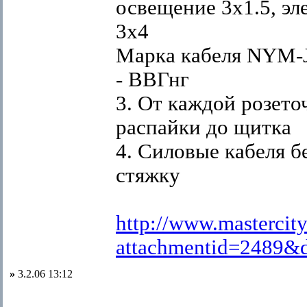
освещение 3х1.5, эл
3х4
Марка кабеля NYM-J
- ВВГнг
3. От каждой розето
распайки до щитка
4. Силовые кабеля б
стяжку
http://www.mastercit
attachmentid=2489&
»
3.2.06 13:12