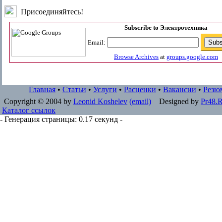
Присоединяйтесь!
Subscribe to Электротехника
Email:
Browse Archives
at
groups.google.com
Главная
•
Статьи
•
Услуги
•
Расценки
•
Вакансии
•
Резю
Copyright © 2004 by
Leonid Koshelev
(email)
Designed by
Pr48.
Каталог ссылок
- Генерация страницы: 0.17 секунд -