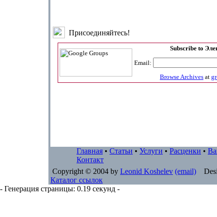
Присоединяйтесь!
Subscribe to Эл
Email:
Browse Archives
at
g
Главная
•
Статьи
•
Услуги
•
Расценки
•
Ва
Контакт
Copyright © 2004 by
Leonid Koshelev
(email)
Desi
Каталог ссылок
- Генерация страницы: 0.19 секунд -