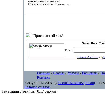
4 Анонимные пользователи:
0 Зарегистрированные пользователи:
Присоединяйтесь!
Subscribe to Эл
Email:
Browse Archives
at
g
Главная
•
Статьи
•
Услуги
•
Расценки
•
Ва
Контакт
Copyright © 2004 by
Leonid Koshelev
(email)
Desi
Каталог ссылок
- Генерация страницы: 0.17 секунд -