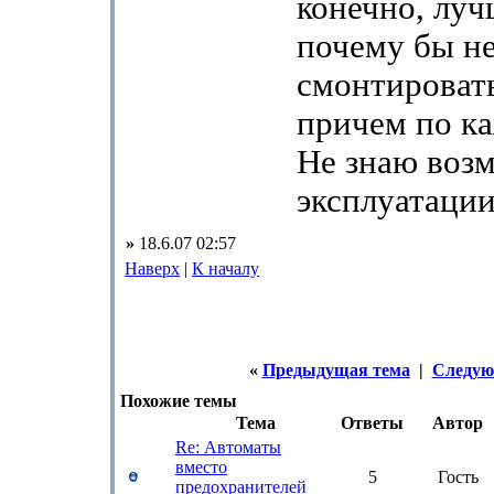
конечно, луч
почему бы н
смонтироват
причем по ка
Не знаю возм
эксплуатации
»
18.6.07 02:57
Наверх
|
К началу
«
Предыдущая тема
|
Следую
Похожие темы
Тема
Ответы
Автор
Re: Автоматы
вместо
5
Гость
предохранителей