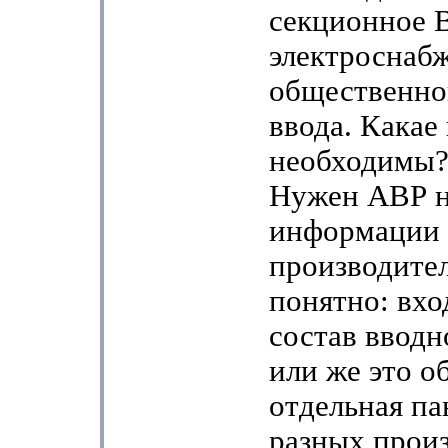
секционное 
электроснаб
общественног
ввода. Какае
необходимы?
Нужен АВР на
информации
производителе
понятно: вхо
состав вводн
или же это о
отдельная па
разных прои