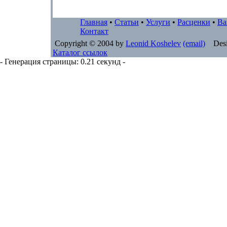
Главная
•
Статьи
•
Услуги
•
Расценки
•
Ва
Контакт
Copyright © 2004 by
Leonid Koshelev
(email)
Desi
Каталог ссылок
- Генерация страницы: 0.21 секунд -