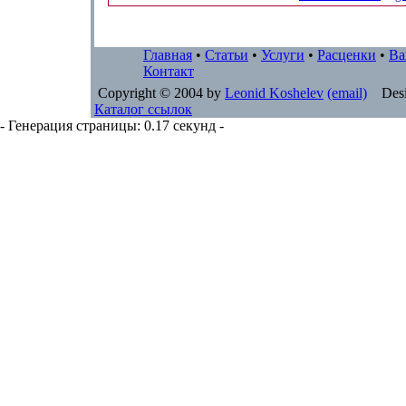
Главная
•
Статьи
•
Услуги
•
Расценки
•
Ва
Контакт
Copyright © 2004 by
Leonid Koshelev
(email)
Desi
Каталог ссылок
- Генерация страницы: 0.17 секунд -