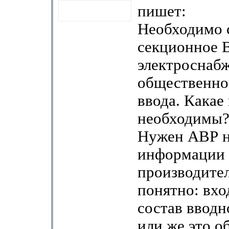
пишет:
Необходимо 
секционное 
электроснаб
общественног
ввода. Какае
необходимы?
Нужен АВР на
информации
производителе
понятно: вхо
состав вводн
или же это о