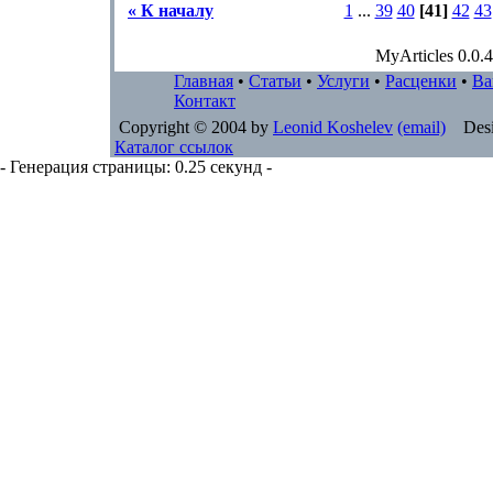
« К началу
1
...
39
40
[41]
42
43
MyArticles 0.0.4
Главная
•
Статьи
•
Услуги
•
Расценки
•
Ва
Контакт
Copyright © 2004 by
Leonid Koshelev
(email)
Desi
Каталог ссылок
- Генерация страницы: 0.25 секунд -