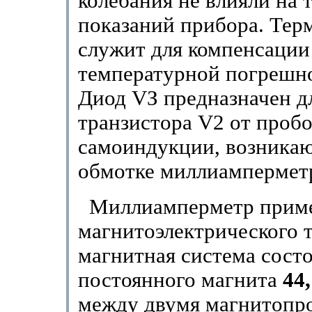
колебания не влияли на 
показаний прибора. Тер
служит для компенсации
температурной погрешно
Диод VЗ предназначен д
транзистора V2 от проб
самоиндукции, возника
обмотке миллиампермет
Миллиамперметр прим
магнитоэлектрического т
магнитная система состо
постоянного магнита
44,
между двумя магнитопр