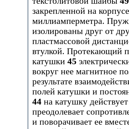
текстолитовой шайбы
49
закрепленной на корпус
миллиамперметра. Пру
изолированы друг от дру
пластмассовой дистанц
втулкой. Протекающий п
катушки
45
электрически
вокруг нее магнитное по
результате взаимодейст
полей катушки и постоя
44
на катушку действует 
преодолевает сопротив
и поворачивает ее вмест