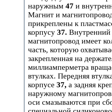
наружным
47
и внутрен
Магнит и магнитопрово
прикреплены к пластма
корпусу
37.
Внутренний
магнитопровод имеет к
часть, которую охватыва
закрепленная на держат
миллиамперметра вращае
втулках. Передняя втулк
корпусе
37,
а задняя кре
наружному магнитопро
оси смазываются при сб
специальной силиконово