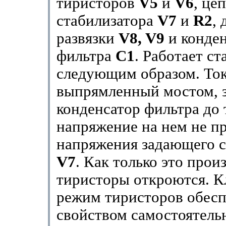
тиристоров
V5
и
V6
, це
стабилизатора
V7
и
R2
,
развязки
V8, V9
и конден
фильтра
С1
. Работает с
следующим образом. Ток
выпрямленный мостом, 
конденсатор фильтра до 
напряжение на нем не п
напряжения задающего 
V7
. Как только это прои
тиристоры откроются. 
режим тиристоров обесп
свойством самостоятель