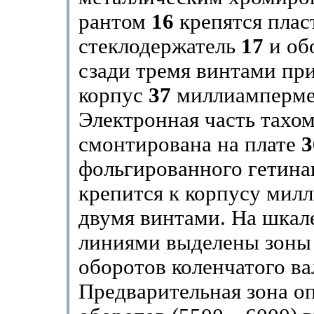
рантом
16
крепятся плас
стеклодержатель
17
и об
сзади тремя винтами пр
корпус
37
миллиамперме
Электронная часть тахо
смонтирована на плате
3
фольгированного гетина
крепится к корпусу мил
двумя винтами. На шкал
линиями выделены зоны
оборотов коленчатого ва
Предварительная зона о