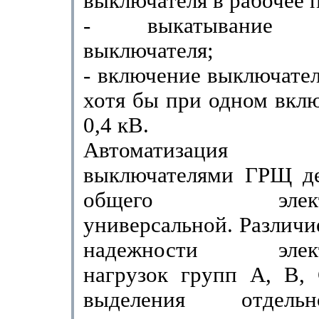
выключателя в рабочее 
- выкатывание в
выключателя;
- включение выключате
хотя бы при одном вкл
0,4 кВ.
Автоматизация у
выключателями ГРЩ де
общего электро
универсальной. Различи
надежности электр
нагрузок групп А, В, 
выделения отдел