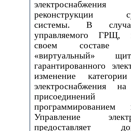
электроснабжения
реконструкции су
системы. В случа
управляемого ГРЩ,
своем составе св
«виртуальный» щи
гарантированного элек
изменение ка­тегори
электроснабжения н
присоединений д
программированием к
Управление электр
предоставляет доп