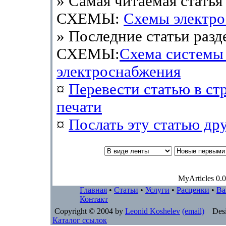
» Самая читаемая статья 
СХЕМЫ:
Схемы электр
» Последние статьи разд
СХЕМЫ:
Схема системы
электроснабжения
¤
Перевести статью в ст
печати
¤
Послать эту cтатью др
MyArticles 0.0
Главная
•
Статьи
•
Услуги
•
Расценки
•
Ва
Контакт
Copyright © 2004 by
Leonid Koshelev
(email)
Desi
Каталог ссылок