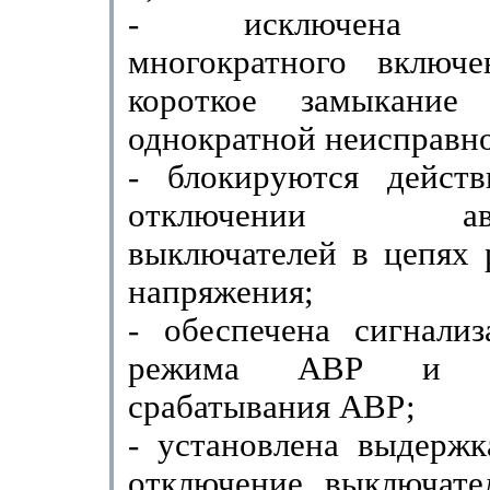
- исключена во
многократного включ
короткое замыка­ни
однократной неисправно
- блокируются дейст
отключении авто
выключателей в цепях 
напряжения;
- обеспечена сигнализ
режима АВР и си
срабатывания АВР;
- установлена выдержк
отключение выключате