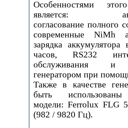
Особенностями этого
являет­ся: авто
согласование полного с
современные
NiMh
ак
зарядка аккумулятора 
часов,
RS
232 инт
обслуживания и 
генератором при помощ
Так­же в качестве ген
быть использованы
модели:
Ferrolux
FLG
5
(982 / 9820 Гц).