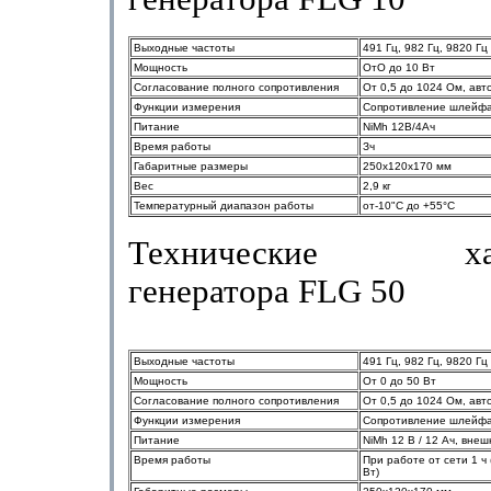
Выходные
частоты
491 Гц
, 982
Гц
, 9820
Гц
Мощность
ОтО
до
10
Вт
Согласование
полного
сопротивления
От
0,5
до
1024
Ом
,
авт
Функции
измерения
Сопротивление
шлейф
Питание
NiMh 12
В
/4
Ач
Время
работы
Зч
Габаритные
размеры
250x120x170 мм
Вес
2,9 кг
Температурный
диапазон
работы
от
-10"
С
до
+55
°С
Технические хара
генератора
FLG
50
Выходные
частоты
491 Гц
, 982
Гц
, 9820
Гц
Мощность
От
0
до
50
Вт
Согласование
полного
сопротивления
От
0,5
до
1024
Ом
,
авт
Функции
измерения
Сопротивление
шлейф
Питание
NiMh 12
В
/ 12
Ач
,
внеш
Время
работы
При
работе
от
сети
1
ч
Вт
)