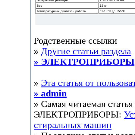
Габаритные
размеры
250x120x170 мм
Вес
12 кг
Температурный
диапазон
работы
от
-10
°С
до
+55"
С
Родственные ссылки
»
Другие статьи раздела
» ЭЛЕКТРОПРИБОРЫ
»
Эта статья от пользова
» admin
» Самая читаемая статья 
ЭЛЕКТРОПРИБОРЫ:
Ус
стиральных машин