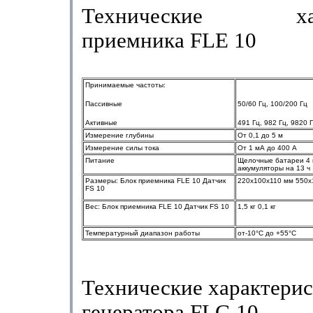
Технические хара
приемника
FLE
10
Принимаемые
частоты
:
Пассивные
50/60 Гц
, 100/200
Гц
Активные
491
Гц
, 982
Гц
, 9820
Измерение
глубины
От
0,1
до
5
м
Измерение
силы
тока
От
1
мА
до
400
А
Питание
Щелочные
батареи
4
аккумуляторы
на
13
ч
Размеры
:
Блок
приемника
FLE 10
Датчик
220x100x110 мм
550x
FS 10
Вес
:
Блок
приемника
FLE 10
Датчик
FS 10
1,5 кг
0,1
кг
Температурный
диапазон
работы
от
-10
°С
до
+55
°С
Технические
характери
генератора
FLG 10