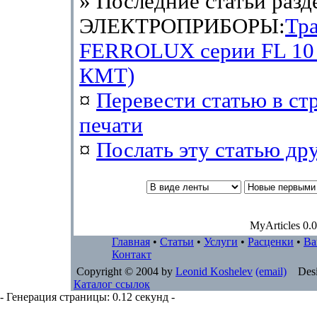
» Последние статьи разд
ЭЛЕКТРОПРИБОРЫ:
Тра
FERROLUX серии FL 10
КМТ)
¤
Перевести статью в ст
печати
¤
Послать эту cтатью др
MyArticles 0.0
Главная
•
Статьи
•
Услуги
•
Расценки
•
Ва
Контакт
Copyright © 2004 by
Leonid Koshelev
(email)
Desi
Каталог ссылок
- Генерация страницы: 0.12 секунд -