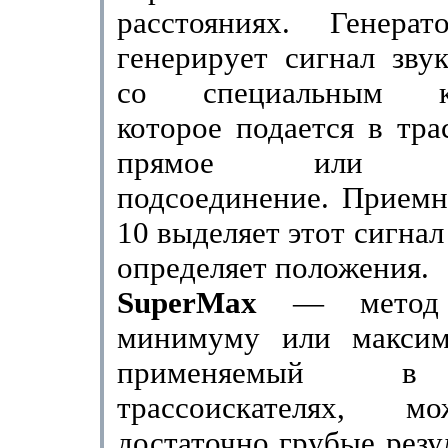
расстояниях. Ге­нер
генерирует сигнал зву
со специальным код
которое подается в тра
прямое или инд
подсоединение. Прием
10 выделяет этот сигнал
определяет положения.
SuperMax
— метод
минимуму или максим
приме­няемый в
трассоискателях, м
достаточно грубые резу