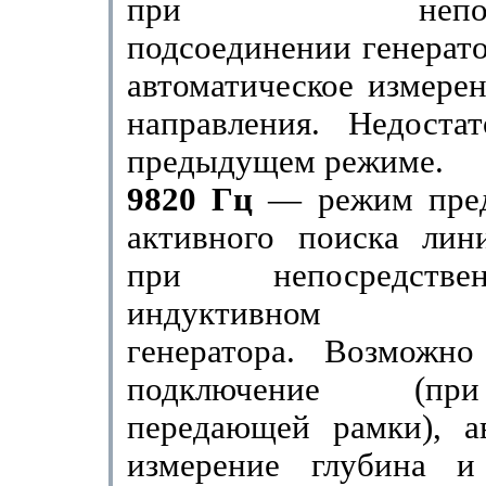
при непосред
подсоединении генерат
автоматическое изме­ре
направления. Недоста
предыдущем режиме.
9820 Гц
— режим пред
активного поиска лин
при непосредств
индуктивном по
генератора. Возможно
подключение (п
передающей рамки), ав
измерение глубина и