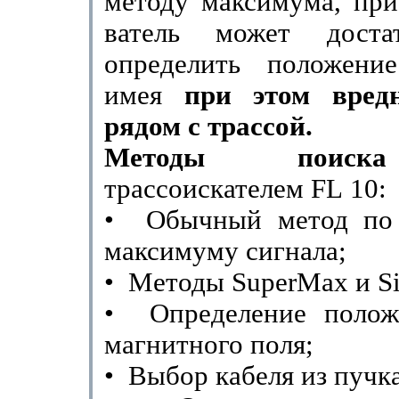
методу максимума, при
ватель может доста
определить положени
имея
при этом вредн
рядом с трассой.
Методы поиск
трассоискателем
FL
10:
•
Обычный метод по
максимуму сигнала;
•
Методы
SuperMax
и
S
•
Определение полож
магнитного поля;
•
Выбор кабеля из пучка