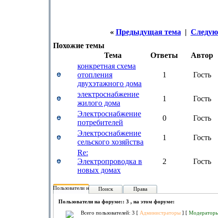
«
Предыдущая тема
|
Следую
Похожие темы
Тема
Ответы
Автор
конкретная схема
отопления
1
Гость
двухэтажного дома
электроснабжение
1
Гость
жилого дома
Электроснабжение
0
Гость
потребителей
Электроснабжение
1
Гость
сельского хозяйства
Re:
Электропроводка в
2
Гость
новых домах
Пользователи на форуме:
Поиск
Права
Пользователи на форуме:: 3 , на этом форуме:
Всего пользователей: 3 [
Администраторы
] [
Модератор