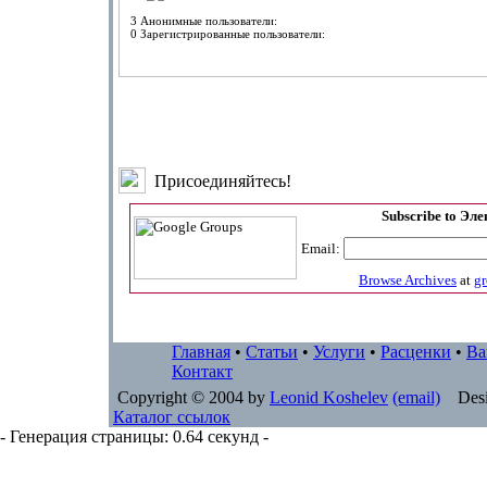
3 Анонимные пользователи:
0 Зарегистрированные пользователи:
Присоединяйтесь!
Subscribe to Эл
Email:
Browse Archives
at
g
Главная
•
Статьи
•
Услуги
•
Расценки
•
Ва
Контакт
Copyright © 2004 by
Leonid Koshelev
(email)
Desi
Каталог ссылок
- Генерация страницы: 0.64 секунд -