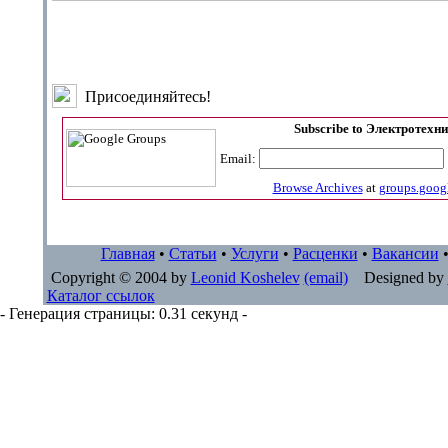
Присоединяйтесь!
Subscribe to Электротехн
Email:
Browse Archives
at
groups.goog
Главная
•
Статьи
•
Услуги
•
Расценки
•
Вакансии
Copyright © 2004 by
Leonid Koshelev
(email)
Designed by
Каталог ссылок
- Генерация страницы: 0.31 секунд -