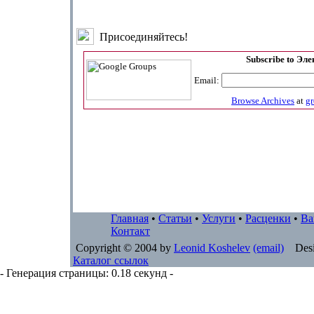
Присоединяйтесь!
Subscribe to Эл
Email:
Browse Archives
at
g
Главная
•
Статьи
•
Услуги
•
Расценки
•
Ва
Контакт
Copyright © 2004 by
Leonid Koshelev
(email)
Desi
Каталог ссылок
- Генерация страницы: 0.18 секунд -