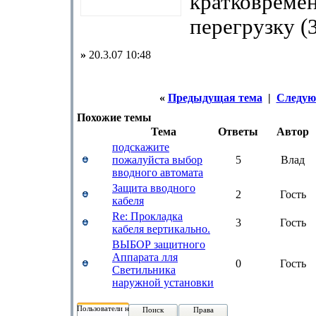
кратковреме
перегрузку (
»
20.3.07 10:48
«
Предыдущая тема
|
Следую
Похожие темы
Тема
Ответы
Автор
подскажите
пожалуйста выбор
5
Влад
вводного автомата
Защита вводного
2
Гость
кабеля
Re: Прокладка
3
Гость
кабеля вертикально.
ВЫБОР защитного
Аппарата лля
0
Гость
Светильника
наружной установки
Пользователи на форуме:
Поиск
Права