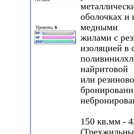
металлическ
оболочках и 
медными
Уровень:
6
жилами с ре
изоляцией в 
поливинилхл
найритовой
или резиново
бронированн
неброниров
150 кв.мм - 
(Трехжильны