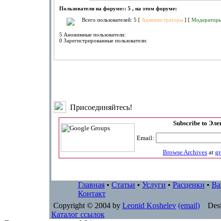
Пользователи на форуме:: 5 , на этом форуме:
Всего пользователей: 5 [
Администраторы
] [
Модератор
5 Анонимные пользователи:
0 Зарегистрированные пользователи:
Присоединяйтесь!
Subscribe to Эл
Email:
Browse Archives
at
g
Главная
•
Статьи
•
Услуги
•
Расценки
•
Ва
Контакт
Copyright © 2004 by
Leonid Koshelev
(email)
Desi
Каталог ссылок