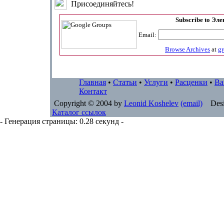
Присоединяйтесь!
Subscribe to Эл
Email:
Browse Archives
at
g
Главная
•
Статьи
•
Услуги
•
Расценки
•
Ва
Контакт
Copyright © 2004 by
Leonid Koshelev
(email)
Desi
Каталог ссылок
- Генерация страницы: 0.28 секунд -