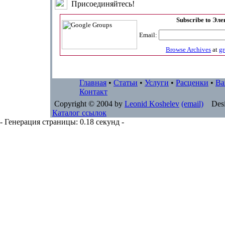
Присоединяйтесь!
Subscribe to Эл
Email:
Browse Archives
at
g
Главная
•
Статьи
•
Услуги
•
Расценки
•
Ва
Контакт
Copyright © 2004 by
Leonid Koshelev
(email)
Desi
Каталог ссылок
- Генерация страницы: 0.18 секунд -