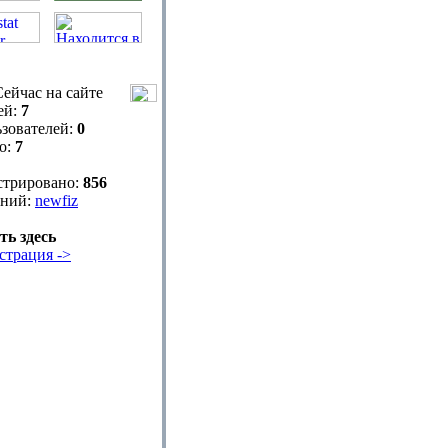
ейчас на сайте
ей:
7
зователей:
0
о:
7
стрировано:
856
ний:
newfiz
ть здесь
страция ->