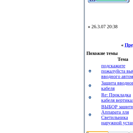
»
26.3.07 20:38
«
Пре
Похожие темы
Тема
подскажите
пожалуйста вы
вводного автом
Защита вводно
кабеля
Re: Прокладка
кабеля вертика
ВЫБОР защитн
Аппарата лля
Светильника
наружной уста