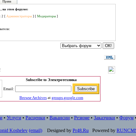
Права
 , на этом форуме:
: 2 [
Администраторы
] [
Модераторы
]
ватели:
!
Subscribe to Электротехника
Email:
Browse Archives
at
groups.google.com
и
•
Услуги
•
Расценки
•
Вакансии
•
Резюме
•
Заказчики
•
Форум
onid Koshelev
(email)
Designed by
Pr48.Ru
Powered by
RUNCM