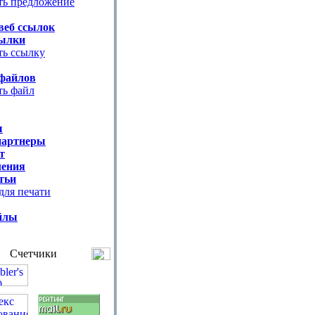
ть предложение
веб ссылок
ылки
ть ссылку
файлов
ть файл
ы
партнеры
т
ения
тьи
для печати
йлы
Счетчики