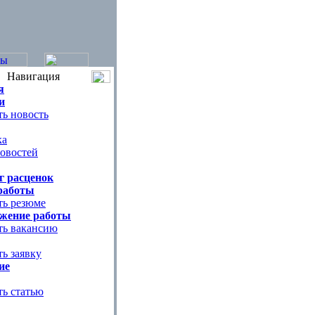
Навигация
я
и
ь новость
ка
овостей
г расценок
работы
ть резюме
жение работы
ть вакансию
ь заявку
ие
ть статью