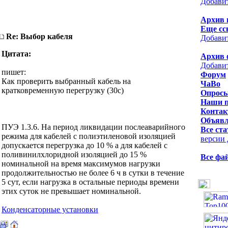
Добави
Архив 
Еще сс
Re: Выбор кабеля
Добави
Цитата:
Архив 
Добави
пишет:
Форум
Как проверить выбранный кабель на
ЧаВо
кратковременную перегрузку (30с)
Опрос
Наши 
Контак
Объявл
ПУЭ 1.3.6. На период ликвидации послеаварийного
Все ста
режима для кабелей с полиэтиленовой изоляцией
версии 
допускается перегрузка до 10 % а для кабелей с
поливинилхлоридной изоляцией до 15 %
Все фа
номинальной на время максимумов нагрузки
продолжительностью не более 6 ч в сутки в течение
5 сут, если нагрузка в остальные периоды времени
этих суток не превышает номинальной.
Конденсаторные установки