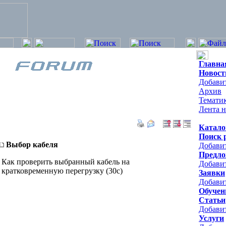
Главна
Новост
Добавит
Архив
Темати
Лента н
Катало
Поиск 
Выбор кабеля
Добави
Предло
Как проверить выбранный кабель на
Добави
кратковременную перегрузку (30с)
Заявки
Добавит
Обучен
Статьи
Добави
Услуги