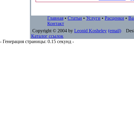
Главная
•
Статьи
•
Услуги
•
Расценки
•
Ва
Контакт
Copyright © 2004 by
Leonid Koshelev
(email)
Desi
Каталог ссылок
- Генерация страницы: 0.15 секунд -