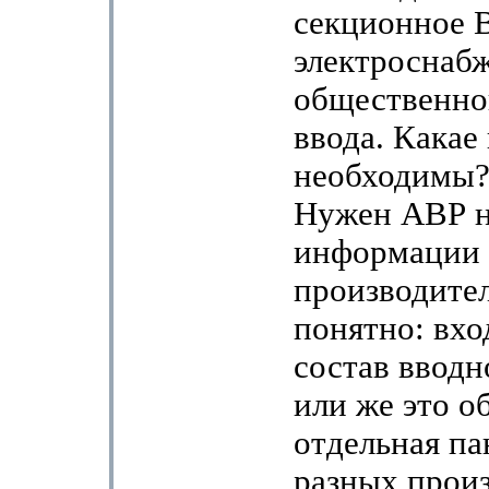
секционное 
электроснаб
общественног
ввода. Какае
необходимы?
Нужен АВР на
информации
производителе
понятно: вхо
состав вводн
или же это о
отдельная па
разных прои