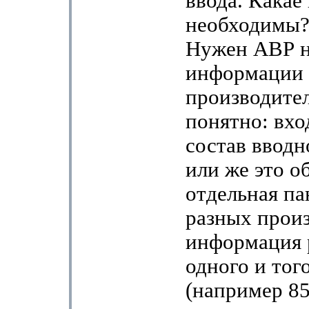
ввода. Какае
необходимы?
Нужен АВР на
информации
производителе
понятно: вхо
состав вводн
или же это о
отдельная па
разных прои
информация 
одного и тог
(например 8