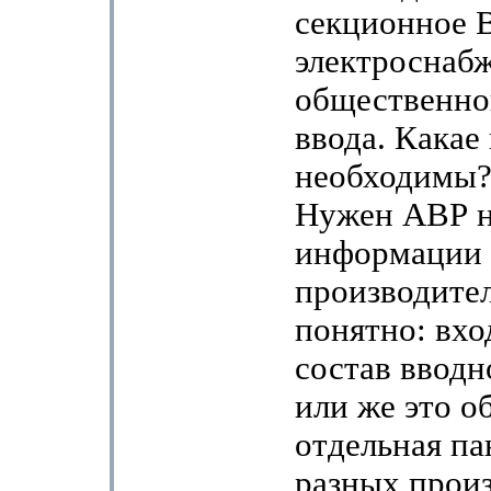
секционное 
электроснаб
общественног
ввода. Какае
необходимы?
Нужен АВР на
информации
производителе
понятно: вхо
состав вводн
или же это о
отдельная па
разных прои