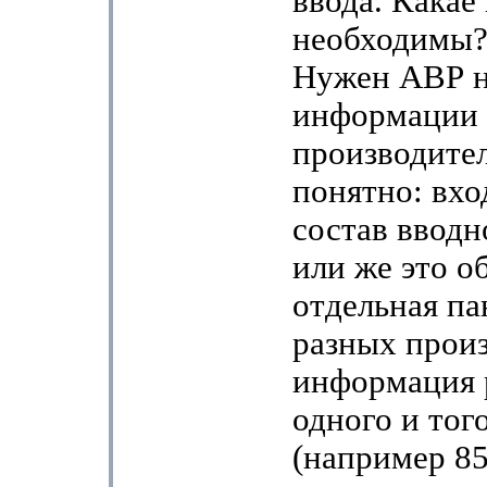
ввода. Какае
необходимы?
Нужен АВР на
информации
производителе
понятно: вхо
состав вводн
или же это о
отдельная па
разных прои
информация 
одного и тог
(например 8