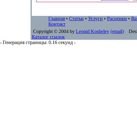
Главная
•
Статьи
•
Услуги
•
Расценки
•
Ва
Контакт
Copyright © 2004 by
Leonid Koshelev
(email)
Desi
Каталог ссылок
- Генерация страницы: 0.16 секунд -