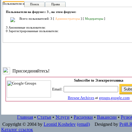
Пользователи на форуме:
Поиск
Права
Пользователи на форуме:: 3 , на этом форуме:
Всего пользователей: 3 [
Администраторы
] [
Модераторы
]
3 Анонимные пользователи:
0 Зарегистрированные пользователи:
Присоединяйтесь!
Subscribe to Электротехника
Email:
Browse Archives
at
groups.google.com
Главная
•
Статьи
•
Услуги
•
Расценки
•
Вакансии
•
Резю
Copyright © 2004 by
Leonid Koshelev
(email)
Designed by
Pr48.
Каталог ссылок