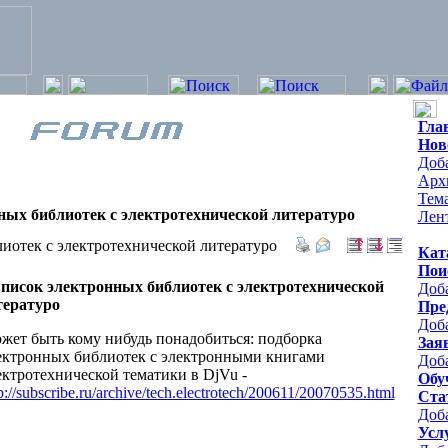
Гла
Нов
Доб
Арх
Тем
ных библиотек c электротехнической литературо
Лен
иотек c электротехнической литературо
Кат
Пои
писок электронных библиотек c электротехнической
Доб
тературо
Пре
Доб
жет быть кому нибудь понадобиться: подборка
Зая
ектронных библиотек с электронными книгами
Доба
ектротехнической тематики в DjVu -
Обу
p://subscribe.ru/archive/tech.electrotech/200611/20070535.html
Ста
Доб
Усл