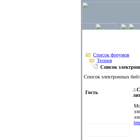
Список форумов
Теория
Список электрон
Список электронных библ
С
Гость
ли
Мо
эл
эл
htt