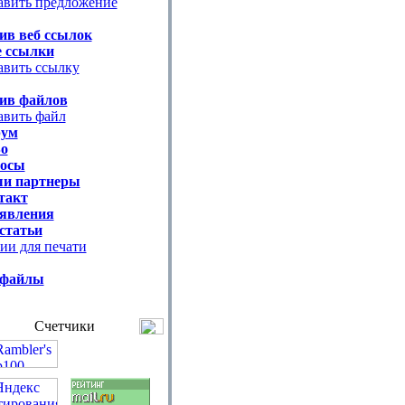
авить предложение
ив веб ссылок
 ссылки
авить ссылку
ив файлов
авить файл
ум
о
осы
и партнеры
такт
явления
 статьи
ии для печати
 файлы
Счетчики