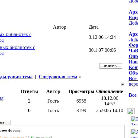
Доб
Арх
Еще
Доб
Автор
Дата
Арх
ых библиотек c
3.12.06 14:24
Доб
ра
Фор
ных библиотек c
30.1.07 00:06
ЧаВ
ра
Опр
Наш
Кон
Объ
дыдущая тема
|
Следующая тема
»
Все
верс
Ответы
Автор
Просмотры
Обновление
Все
ая
18.12.06
2
Гость
6955
14:57
0
Гость
3199
25.9.06 14:10
ава
 этом форуме:
Администраторы
] [
Модераторы
]