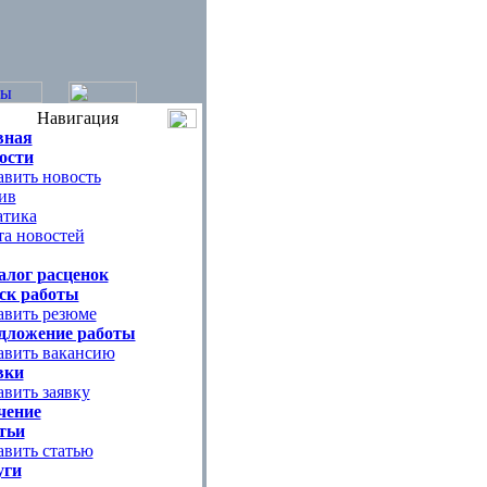
Навигация
вная
ости
авить новость
ив
атика
та новостей
алог расценок
ск работы
авить резюме
дложение работы
авить вакансию
вки
вить заявку
чение
тьи
авить статью
уги