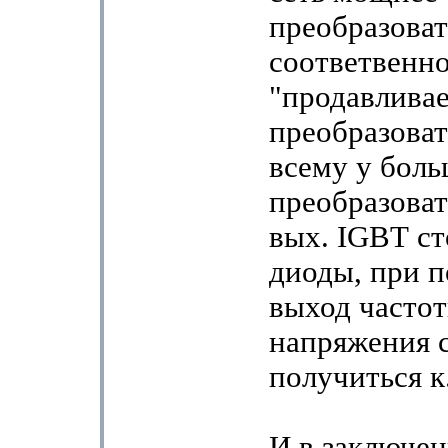
преобразоват
соответвенно
"продавливае
преобразоват
всему у бол
преобразоват
вых. IGBТ ст
диоды, при п
выход часто
напряжения 
получиться к.
И в заключе