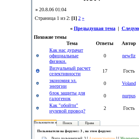
»
20.8.06 01:04
Страница 1 из 2:
[1]
2
»
«
Предыдущая тема
|
Следую
Похожие темы
Тема
Ответы
Автор
Как нас дурачат
официальные
0
newfiz
физики.
Визуальный расчет
17
Гость
селективности
экономия эл.
0
Voland
энергии
блок защиты для
0
nurpus
галогенок
Как "обойти"
2
Гость
нулевой провод?
Пользователи на форуме:
Поиск
Права
Пользователи на форуме:: 3 , на этом форуме:
Всего пользователей: 3 [
Администраторы
] [
Модератор