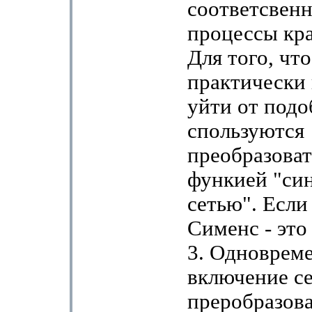
соответсвен
процессы кр
Для того, чт
практически
уйти от под
спользуются
преобразоват
функией "си
сетью". Если
Сименс - это
3. Одноврем
включение се
преробразова