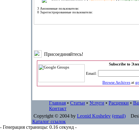
3 Анонимные пользователи:
0 Зарегистрированные пользователи:
Присоединяйтесь!
Subscribe to Эл
Email:
Browse Archives
at
g
Главная
•
Статьи
•
Услуги
•
Расценки
•
Ва
Контакт
Copyright © 2004 by
Leonid Koshelev
(email)
Desi
Каталог ссылок
- Генерация страницы: 0.16 секунд -