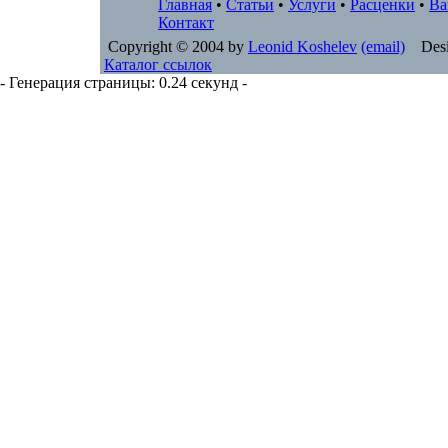
Главная
•
Статьи
•
Услуги
•
Расценки
•
Ва
Контакт
Copyright © 2004 by
Leonid Koshelev
(email)
Desi
Каталог ссылок
- Генерация страницы: 0.24 секунд -