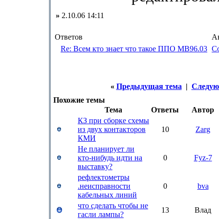
»
2.10.06 14:11
Ответов
А
Re: Всем кто знает что такое ППО МВ96.03
Co
«
Предыдущая тема
|
Следую
Похожие темы
Тема
Ответы
Автор
КЗ при сборке схемы
из двух контакторов
10
Zarg
КМИ
Не планирует ли
кто-нибудь идти на
0
Fyz-7
выставку?
рефлектометры
.неисправности
0
bva
кабельных линий
что сделать чтобы не
13
Влад
гасли лампы?