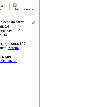
ейчас на сайте
ей:
14
зователей:
0
о:
14
стрировано:
856
ний:
newfiz
ть здесь
страция ->