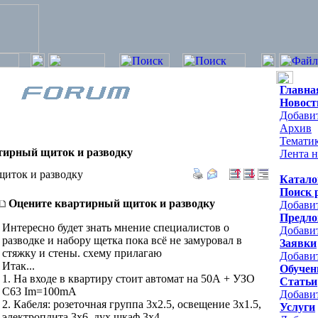
Главна
Новост
Добавит
Архив
Темати
тирный щиток и разводку
Лента н
иток и разводку
Катало
Поиск 
Оцените квартирный щиток и разводку
Добави
Предло
Интересно будет знать мнение специалистов о
Добави
разводке и набору щетка пока всё не замуровал в
Заявки
стяжку и стены. схему прилагаю
Добавит
Итак...
Обучен
1. На входе в квартиру стоит автомат на 50А + УЗО
Статьи
С63 Im=100mA
Добави
2. Кабеля: розеточная группа 3х2.5, освещение 3х1.5,
Услуги
электроплита 3х6, дух шкаф 3х4