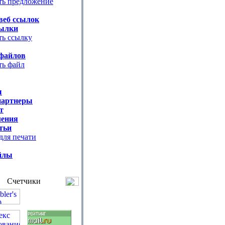
ть предложение
веб ссылок
ылки
ть ссылку
файлов
ть файл
ы
партнеры
т
ения
тьи
для печати
йлы
Счетчики