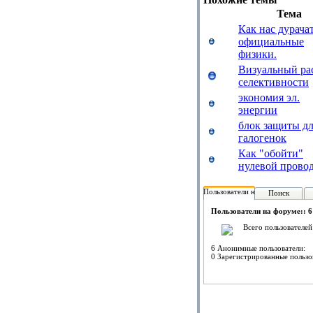
Тема
Как нас дурача
официальные
физики.
Визуальный ра
селективности
экономия эл.
энергии
блок защиты д
галогенок
Как "обойти"
нулевой прово
Пользователи на форуме:
Поиск
Пользователи на форуме:: 6
Всего пользователей
6 Анонимные пользователи:
0 Зарегистрированные пользо