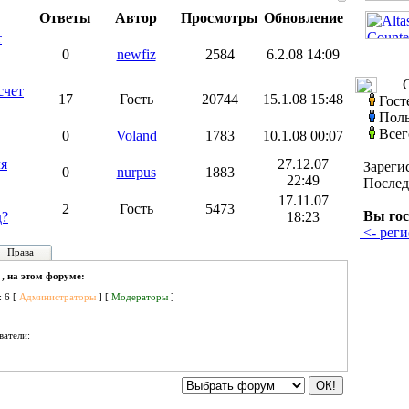
Ответы
Автор
Просмотры
Обновление
т
0
newfiz
2584
6.2.08 14:09
С
счет
17
Гость
20744
15.1.08 15:48
Гост
Поль
Всег
0
Voland
1783
10.1.08 00:07
ля
27.12.07
Зареги
0
nurpus
1883
22:49
Послед
17.11.07
2
Гость
5473
Вы гос
д?
18:23
<- реги
Права
 , на этом форуме:
: 6 [
Администраторы
] [
Модераторы
]
ватели: