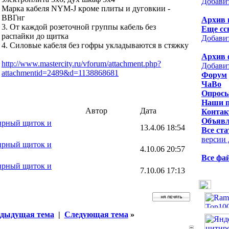
Добави
Марка кабеля NYM-J кроме плиты и дуговкии -
ВВГнг
Архив 
3. От каждой розеточной группы кабель без
Еще сс
распайки до щитка
Добави
4. Силовые кабеля без гофры укладываются в стяжку
Архив 
http://www.mastercity.ru/vforum/attachment.php?
Добави
attachmentid=2489&d=1138868681
Форум
ЧаВо
Опрос
Наши 
Автор
Дата
Контак
Объявл
ирный щиток и
13.4.06 18:54
Все ста
версии 
ирный щиток и
4.10.06 20:57
Все фа
ирный щиток и
7.10.06 17:13
дыдущая тема
|
Следующая тема
»