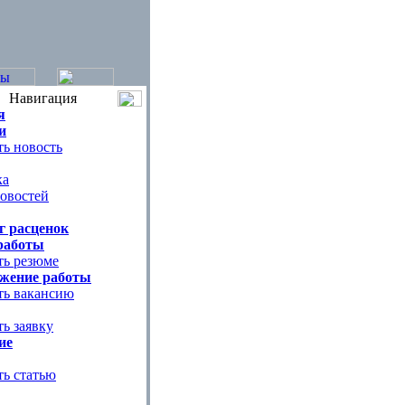
Навигация
я
и
ь новость
ка
овостей
г расценок
работы
ть резюме
жение работы
ть вакансию
ь заявку
ие
ть статью